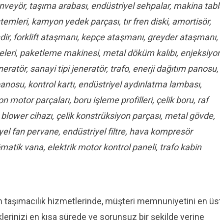
onveyör, taşıma arabası, endüstriyel sehpalar, makina tab
stemleri, kamyon yedek parçası, tır fren diski, amortisör,
indir, forklift ataşmanı, kepçe ataşmanı, greyder ataşmanı,
neleri, paketleme makinesi, metal döküm kalıbı, enjeksiyo
eneratör, sanayi tipi jeneratör, trafo, enerji dağıtım panosu,
 panosu, kontrol kartı, endüstriyel aydınlatma lambası,
 motor parçaları, boru işleme profilleri, çelik boru, raf
, blower cihazı, çelik konstrüksiyon parçası, metal gövde,
el fan pervane, endüstriyel filtre, hava kompresör
atik vana, elektrik motor kontrol paneli, trafo kabin
n taşımacılık hizmetlerinde, müşteri memnuniyetini en üs
erinizi en kısa sürede ve sorunsuz bir şekilde yerine