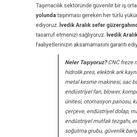
Taşımacılık sektöründe güvenilir bir iş ort
yolunda
taşınması gereken her türlü yükünüz
ediyoruz.
İvedik Aralık sefer güzergahın
tasarruf etmenizi sağlıyoruz.
İvedik Aral
faaliyetlerinizin aksamamasını garanti edi
Neler Taşıyoruz?
CNC freze ma
hidrolik pres, elektrik ark k
metal kesme makinesi, sac bük
endüstriyel fan, blower, kompr
ünitesi, otomasyon panosu, kald
çerçeve, endüstriyel dolap, m
endüstriyel mutfak tezgahı, end
soğutma grubu, güvenlik bariy