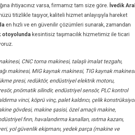
ağına ihtiyacınız varsa, firmamız tam size göre.
İvedik Ara
ü titizlikle taşıyor, kaliteli hizmet anlayışıyla hareket
da
en hızlı ve en güvenilir çözümleri sunarak, zamandan
ık otoyolunda
kesintisiz taşımacılık hizmetimiz ile ticari
yoruz.
kinesi, CNC torna makinesi, talaşlı imalat tezgahı,
aynağı makinesi, MIG kaynak makinesi, TIG kaynak makinesi
me presi, redüktör, endüstriyel elektrik motoru,
esör, pnömatik silindir, endüstriyel sensör, PLC kontrol
ırma vinci, köprü vinç, palet kaldırıcı, çelik konstrüksiyo
akine gövdesi, makine şasisi, özel amaçlı makine,
üstriyel fırın, havalandırma kanalları, ısıtma kazanı,
eri, yol güvenlik ekipmanı, yedek parça (makine ve