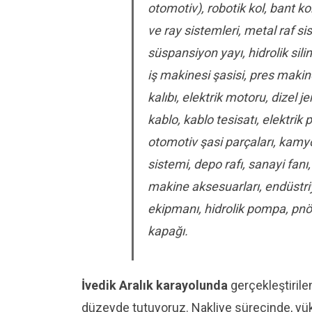
otomotiv), robotik kol, bant k
ve ray sistemleri, metal raf si
süspansiyon yayı, hidrolik sil
iş makinesi şasisi, pres maki
kalıbı, elektrik motoru, dizel j
kablo, kablo tesisatı, elektrik
otomotiv şasi parçaları, kamyon
sistemi, depo rafı, sanayi fanı
makine aksesuarları, endüstriy
ekipmanı, hidrolik pompa, pnöm
kapağı.
İvedik Aralık karayolunda
gerçekleştirile
düzeyde tutuyoruz. Nakliye sürecinde, yükl