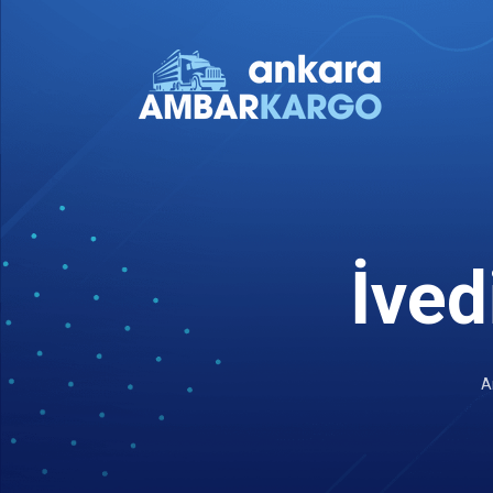
İved
A