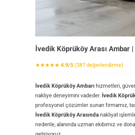
İvedik Köprüköy Arası Ambar 
★★★★★
4.9/5
(387 değerlendirme)
İvedik Köprüköy Ambarı
hizmetleri, güven
nakliye deneyimini vadeder.
İvedik Köprü
profesyonel çözümler sunan firmamız, taşın
İvedik Köprüköy Arasında
nakliyat işleml
nedenle, alanında uzman ekibimiz ve donanı
getiriyoruz.