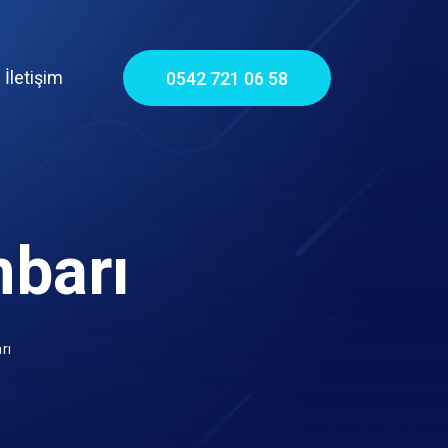
İletişim
0542 721 06 58
mbarı
rı