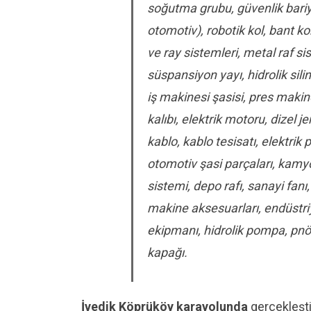
soğutma grubu, güvenlik bariy
otomotiv), robotik kol, bant k
ve ray sistemleri, metal raf si
süspansiyon yayı, hidrolik sil
iş makinesi şasisi, pres maki
kalıbı, elektrik motoru, dizel j
kablo, kablo tesisatı, elektrik
otomotiv şasi parçaları, kamyon
sistemi, depo rafı, sanayi fanı
makine aksesuarları, endüstriy
ekipmanı, hidrolik pompa, pnöm
kapağı.
İvedik Köprüköy karayolunda
gerçekleşti