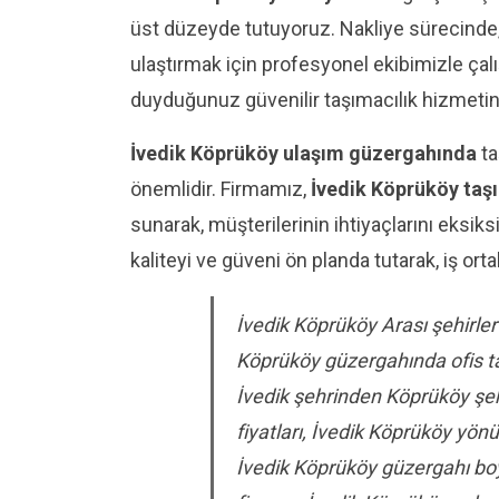
üst düzeyde tutuyoruz. Nakliye sürecinde, 
ulaştırmak için profesyonel ekibimizle çal
duyduğunuz güvenilir taşımacılık hizmetini 
İvedik Köprüköy ulaşım güzergahında
ta
önemlidir. Firmamız,
İvedik Köprüköy taş
sunarak, müşterilerinin ihtiyaçlarını eksiks
kaliteyi ve güveni ön planda tutarak, iş orta
İvedik Köprüköy Arası şehirler
Köprüköy güzergahında ofis ta
İvedik şehrinden Köprüköy şeh
fiyatları, İvedik Köprüköy yön
İvedik Köprüköy güzergahı bo