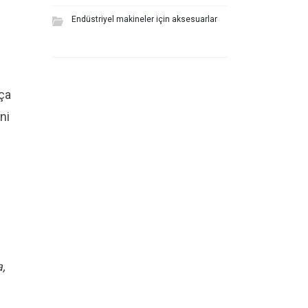
Endüstriyel makineler için aksesuarlar
kça
ni
a,