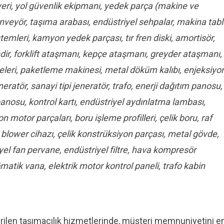
eri, yol güvenlik ekipmanı, yedek parça (makine ve
onveyör, taşıma arabası, endüstriyel sehpalar, makina tab
stemleri, kamyon yedek parçası, tır fren diski, amortisör,
indir, forklift ataşmanı, kepçe ataşmanı, greyder ataşmanı,
neleri, paketleme makinesi, metal döküm kalıbı, enjeksiyo
eneratör, sanayi tipi jeneratör, trafo, enerji dağıtım panosu,
 panosu, kontrol kartı, endüstriyel aydınlatma lambası,
 motor parçaları, boru işleme profilleri, çelik boru, raf
, blower cihazı, çelik konstrüksiyon parçası, metal gövde,
el fan pervane, endüstriyel filtre, hava kompresör
atik vana, elektrik motor kontrol paneli, trafo kabin
rilen taşımacılık hizmetlerinde, müşteri memnuniyetini e