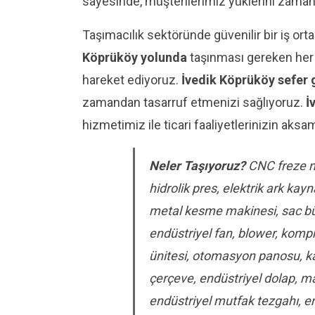
sayesinde, müşterilerimiz yüklerini zamanı
Taşımacılık sektöründe güvenilir bir iş ort
Köprüköy yolunda
taşınması gereken her tü
hareket ediyoruz.
İvedik Köprüköy sefer
zamandan tasarruf etmenizi sağlıyoruz.
İ
hizmetimiz ile ticari faaliyetlerinizin aks
Neler Taşıyoruz?
CNC freze ma
hidrolik pres, elektrik ark k
metal kesme makinesi, sac bük
endüstriyel fan, blower, kompr
ünitesi, otomasyon panosu, kald
çerçeve, endüstriyel dolap, m
endüstriyel mutfak tezgahı, end