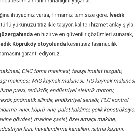
nda teslim almanın rahatlığını yaşarlar.
ağına ihtiyacınız varsa, firmamız tam size göre.
İvedik
rlü yükünüzü titizlikle taşıyor, kaliteli hizmet anlayışıyla
 güzergahında
en hızlı ve en güvenilir çözümleri sunarak,
vedik Köprüköy otoyolunda
kesintisiz taşımacılık
amamasını garanti ediyoruz.
kinesi, CNC torna makinesi, talaşlı imalat tezgahı,
aynağı makinesi, MIG kaynak makinesi, TIG kaynak makinesi
me presi, redüktör, endüstriyel elektrik motoru,
esör, pnömatik silindir, endüstriyel sensör, PLC kontrol
ırma vinci, köprü vinç, palet kaldırıcı, çelik konstrüksiyo
akine gövdesi, makine şasisi, özel amaçlı makine,
üstriyel fırın, havalandırma kanalları, ısıtma kazanı,